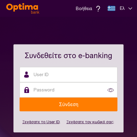
Ελ
Βοήθεια
Συνδεθείτε στο e-banking
Σύνδεση
Ξεχάσατε το User ID;
Ξεχάσατε τον κωδικό σας;